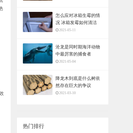
底
艳
怎么应对冰箱生霉的情
况 冰箱发霉如何清洁
2021-05-11
沧龙是同时期海洋动物
中最厉害的捕食者
2021-05-04
降龙木到底是什么树依
，
然存在巨大的争议
效
2021-03-10
，
热门排行