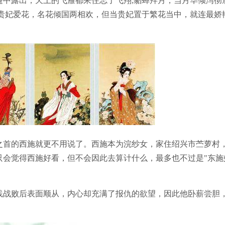
露出，天上的飞雁都呆住忘了飞翔;貂蝉拜月，当月华倾泻彻
;贵妃爱花，名花倾国两相欢，但当贵妃置于繁花当中，就连最娇
首的西施就更不用说了。西施本为浣纱女，家住绍兴市苎萝村
只会觉得西施好看，但不会因此去算计什么，最多也不过是"东施
战败后表面顺从，内心却充满了报仇的欲望，因此他卧薪尝胆