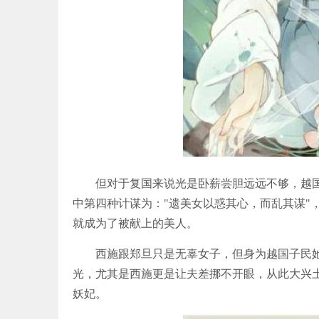
但对于复国来说光是卧薪尝胆远远不够，越国谋
中第四种计谋为："遗美女以惑其心，而乱其谋"
就成为了被献上的美人。
西施跟郑旦只是无辜女子，但身为越国子民她
光，尤其是西施更是让夫差挪不开眼，从此大兴
妖妃。