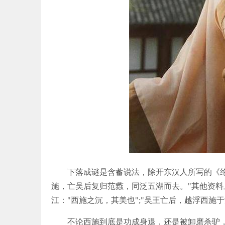
下落成谜是含蓄说法，除开东汉人所写的《绝越
施，亡吴后复归范蠡，同泛五湖而去。"其他资
江："西施之沉，其美也";"吴王亡后，越浮西施
不论西施到底是功成身退，还是被卸磨杀驴，