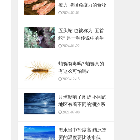
疫力 增强免疫力的食物
2024-02-01
五头蛇 也被称为“五首
蛇” 是一种传说中的生
物
2024-01-22
蚰蜒有毒吗? 蛐蜒真的
有这么可怕吗?
2023-12-15
月球影响了潮汐 不同的
地区有着不同的潮汐系
统
2021-07-08
海水当中盐度高 结冰需
要的温度要比淡水低