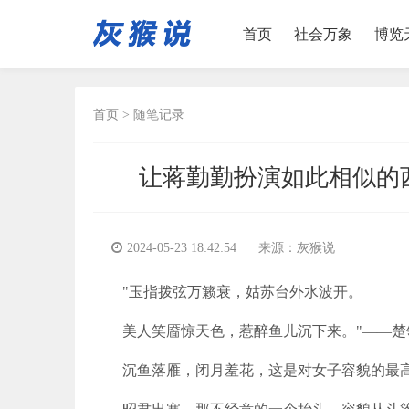
首页
社会万象
博览
首页
>
随笔记录
让蒋勤勤扮演如此相似的
2024-05-23 18:42:54
来源：灰猴说
"玉指拨弦万籁衰，姑苏台外水波开。
美人笑靥惊天色，惹醉鱼儿沉下来。"——楚
沉鱼落雁，闭月羞花，这是对女子容貌的最高