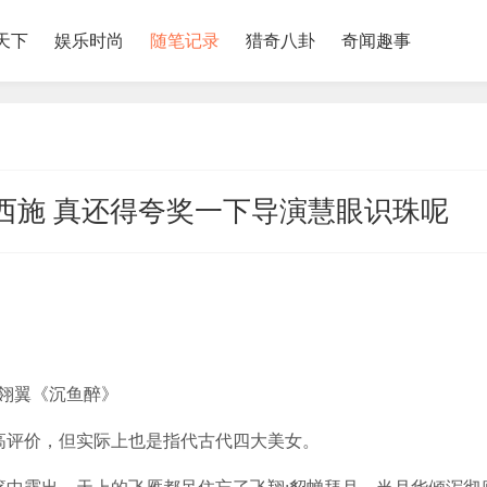
天下
娱乐时尚
随笔记录
猎奇八卦
奇闻趣事
西施 真还得夸奖一下导演慧眼识珠呢
翎翼《沉鱼醉》
评价，但实际上也是指代古代四大美女。