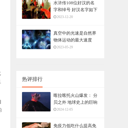
水浒传108位好汉的名
字和绰号 好汉名字如下
2023-12-20
真空中的光速是自然界
物体运动的最大速度
2023-05-29
其
热评排行
旦
喀拉喀托火山爆发： 分
目
贝之外 地球史上的巨响
之谜！
的
2024-12-05
免疫力低吃什么提高免