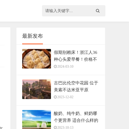
最新发布
假期别赖床！浙江人36
种心头爱早餐！价格不
贵，好吃地道！
2024-03-10
古巴比伦空中花园 位于
美索不达米亚平原
2023-12-02
酸奶、纯牛奶、鲜奶哪
个更营养 适合什么样的
人
2023-10-13