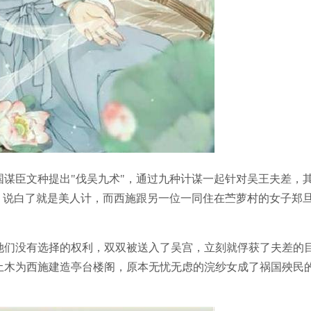
臣文种提出"伐吴九术"，通过九种计谋一起针对吴王夫差，
，说白了就是美人计，而西施跟另一位一同住在苎萝村的女子郑
们没有选择的权利，双双被送入了吴宫，立刻就俘获了夫差的
土木为西施建造亭台楼阁，原本无忧无虑的浣纱女成了祸国殃民