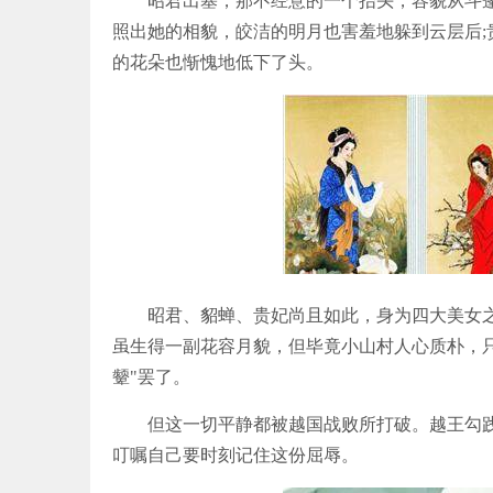
昭君出塞，那不经意的一个抬头，容貌从斗篷中
照出她的相貌，皎洁的明月也害羞地躲到云层后
的花朵也惭愧地低下了头。
昭君、貂蝉、贵妃尚且如此，身为四大美女之
虽生得一副花容月貌，但毕竟小山村人心质朴，
颦"罢了。
但这一切平静都被越国战败所打破。越王勾践
叮嘱自己要时刻记住这份屈辱。