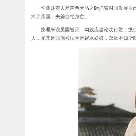
勾践趁着夫差声色犬马之际抓紧时间发展自己的
掉了吴国，夫差自绝身亡。
按理来说吴国被灭，勾践应当论功行赏，纵使
人，尤其是西施被认为是祸水妖姬，郑旦不知所